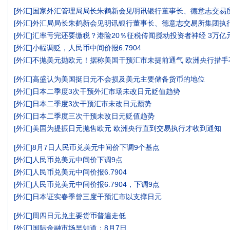
[
外汇
]
国家外汇管理局局长朱鹤新会见明讯银行董事长、德意志交易
[
外汇
]
外汇局局长朱鹤新会见明讯银行董事长、德意志交易所集团执
[
外汇
]
汇率亏完还要缴税？港险20％征税传闻搅动投资者神经 3万亿
[
外汇
]
小幅调贬，人民币中间价报6.7904
[
外汇
]
不抛美元抛欧元！据称美国干预汇市未提前通气 欧洲央行措手
[
外汇
]
高盛认为美国挺日元不会损及美元主要储备货币的地位
[
外汇
]
日本二季度3次干预外汇市场未改日元贬值趋势
[
外汇
]
日本二季度3次干预汇市未改日元颓势
[
外汇
]
日本二季度三次干预未改日元贬值趋势
[
外汇
]
美国为提振日元抛售欧元 欧洲央行直到交易执行才收到通知
[
外汇
]
8月7日人民币兑美元中间价下调9个基点
[
外汇
]
人民币兑美元中间价下调9点
[
外汇
]
人民币兑美元中间价报6.7904
[
外汇
]
人民币兑美元中间价报6.7904，下调9点
[
外汇
]
日本证实春季曾三度干预汇市以支撑日元
[
外汇
]
周四日元兑主要货币普遍走低
[
外汇
]
国际金融市场早知道：8月7日