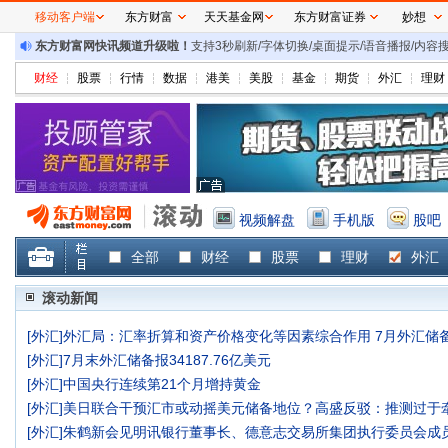
移动客户端
东方财富
天天基金网
东方财富证券
妙想
东方财富网快讯频道升级啦！
支持3秒刷新/字体切换/桌面提示/语音播报/内
财经
股票
行情
数据
港美
美股
基金
期货
外汇
理财
视频解盘
手机版
股吧
全部
财经
股票
理财
外汇
滚动新闻
[
外汇
]
外汇局：汇率折算和资产价格变化等因素综合作用 7月外汇储
[
外汇
]
7月末外汇储备报34187.76亿美元
[
外汇
]
中国央行连续第21个月增持黄金
[
外汇
]
美日联合干预汇市或动摇美元储备地位？高盛反驳：推测过于
[
外汇
]
朱鹤新会见明讯银行董事长、德意志交易所集团执行委员会成