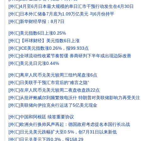
[
外汇
]
4月至6月日本最大规模的单日汇市干预行动发生在4月30日
[
外汇
]
日本外汇储备7月底为1.09万亿美元 与6月份持平
[
外汇
]
新华财经早报：8月7日
[
外汇
]
美元指数6日上涨0.25%
[
外汇
]
【环球财经】美元指数6日上涨
[
外汇
]
ICE美元指数涨0.26%，报99.933点
[
外汇
]
全球流动性收紧节奏暂缓 券商研判下半年或出现边际改善
[
外汇
]
美元兑日元涨0.44%
[
外汇
]
离岸人民币兑美元较周三纽约尾盘涨6点
[
外汇
]
日美联手干预汇市背后的“难言之隐”
[
外汇
]
在岸人民币兑美元较周二夜盘收盘跌22点
[
外汇
]
从批评鲍威尔到频繁致电沃什 特朗普对美联储影响力再受关注
[
外汇
]
美联储向伊拉克央行运送了5亿美元现金
[
外汇
]
中国和阿根廷 续签重要协议
[
外汇
]
欧洲央行换帅风声再起：德国政府考虑提名本国行长出战
[
外汇
]
日元兑美元跌幅扩大至0.5%，创7月31日以来新低
[
外汇
]
日元兑美元下跌0.3%，报158.29