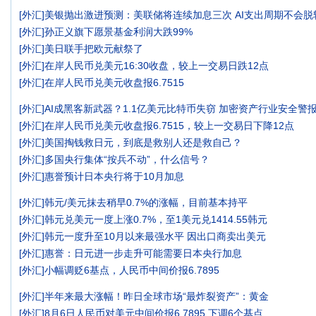
[
外汇
]
美银抛出激进预测：美联储将连续加息三次 AI支出周期不会脱
[
外汇
]
孙正义旗下愿景基金利润大跌99%
[
外汇
]
美日联手把欧元献祭了
[
外汇
]
在岸人民币兑美元16:30收盘，较上一交易日跌12点
[
外汇
]
在岸人民币兑美元收盘报6.7515
[
外汇
]
AI成黑客新武器？1.1亿美元比特币失窃 加密资产行业安全警
[
外汇
]
在岸人民币兑美元收盘报6.7515，较上一交易日下降12点
[
外汇
]
美国掏钱救日元，到底是救别人还是救自己？
[
外汇
]
多国央行集体“按兵不动”，什么信号？
[
外汇
]
惠誉预计日本央行将于10月加息
[
外汇
]
韩元/美元抹去稍早0.7%的涨幅，目前基本持平
[
外汇
]
韩元兑美元一度上涨0.7%，至1美元兑1414.55韩元
[
外汇
]
韩元一度升至10月以来最强水平 因出口商卖出美元
[
外汇
]
惠誉：日元进一步走升可能需要日本央行加息
[
外汇
]
小幅调贬6基点，人民币中间价报6.7895
[
外汇
]
半年来最大涨幅！昨日全球市场“最炸裂资产”：黄金
[
外汇
]
8月6日人民币对美元中间价报6.7895 下调6个基点