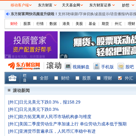
移动客户端
东方财富
天天基金网
东方财富证券
妙想
东方财富网快讯频道升级啦！
支持3秒刷新/字体切换/桌面提示/语音播报/内
财经
股票
行情
数据
港美
美股
基金
期货
外汇
理财
视频解盘
手机版
股吧
全部
财经
股票
理财
外汇
滚动新闻
[
外汇
]
日元兑美元下跌0.3%，报158.29
[
外汇
]
日元兑美元下跌0.3%
[
外汇
]
助力拓宽离岸人民币市场机构参与维度
[
外汇
]
美国二季度劳动生产率加速上行 单位劳动力成本低于预期
[
外汇
]
亚洲货币普遍承压，人民币汇率稳中有进