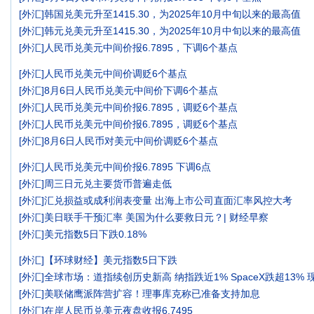
[
外汇
]
韩国兑美元升至1415.30，为2025年10月中旬以来的最高值
[
外汇
]
韩元兑美元升至1415.30，为2025年10月中旬以来的最高值
[
外汇
]
人民币兑美元中间价报6.7895，下调6个基点
[
外汇
]
人民币兑美元中间价调贬6个基点
[
外汇
]
8月6日人民币兑美元中间价下调6个基点
[
外汇
]
人民币兑美元中间价报6.7895，调贬6个基点
[
外汇
]
人民币兑美元中间价报6.7895，调贬6个基点
[
外汇
]
8月6日人民币对美元中间价调贬6个基点
[
外汇
]
人民币兑美元中间价报6.7895 下调6点
[
外汇
]
周三日元兑主要货币普遍走低
[
外汇
]
汇兑损益或成利润表变量 出海上市公司直面汇率风控大考
[
外汇
]
美日联手干预汇率 美国为什么要救日元？| 财经早察
[
外汇
]
美元指数5日下跌0.18%
[
外汇
]
【环球财经】美元指数5日下跌
[
外汇
]
全球市场：道指续创历史新高 纳指跌近1% SpaceX跌超13%
[
外汇
]
美联储鹰派阵营扩容！理事库克称已准备支持加息
[
外汇
]
在岸人民币兑美元夜盘收报6.7495