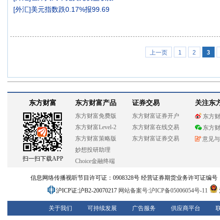
[
外汇
]
美元指数跌0.17%报99.69
上一页
1
2
3
东方财富
东方财富产品
证券交易
关注东
东方财富免费版
东方财富证券开户
东方
东方财富Level-2
东方财富在线交易
东方
东方财富策略版
东方财富证券交易
意见与
妙想投研助理
扫一扫下载APP
Choice金融终端
信息网络传播视听节目许可证：0908328号 经营证券期货业务许可证编号：913101
沪ICP证:沪B2-20070217
网站备案号:沪ICP备05006054号-11
关于我们
可持续发展
广告服务
供应商平台