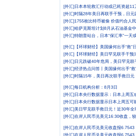
[
外汇
]
日本本轮救汇行动或已耗资超1
[
外汇
]
时隔28年美日再联手干预，日元
[
外汇
]
1755枚比特币被偷 价值约合人民
[
外汇
]
哈萨克斯坦计划8月从石油基金中
[
外汇
]
特朗普站台，日本“保汇率”一天
[
外汇
]
【环球财经】美国缘何出手“救”
[
外汇
]
【环球财经】美日罕见联手干预
[
外汇
]
日元跌破40年危局，美日罕见
[
外汇
]
经济热点问答丨美国缘何出手“救
[
外汇
]
时隔15年，美日再次联手救日
[
外汇
]
每日机构分析：8月3日
[
外汇
]
日本央行数据显示：日本上周五或
[
外汇
]
日本央行数据显示日本上周五可能
[
外汇
]
美日罕见联手救日元！近30年
[
外汇
]
在岸人民币兑美元16:30收盘，
[
外汇
]
在岸人民币兑美元收盘报6.7543
[
外汇
]
在岸人民币兑美元收盘报6.754