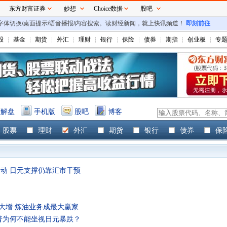
东方财富证券
妙想
Choice数据
股吧
/字体切换/桌面提示/语音播报/内容搜索。读财经新闻，就上快讯频道！
即刻前往
股
基金
期货
外汇
理财
银行
保险
债券
期指
创业板
专
频解盘
手机版
股吧
博客
股票
理财
外汇
期货
银行
债券
保
动 日元支撑仍靠汇市干预
大增 炼油业务成最大赢家
朗普为何不能坐视日元暴跌？