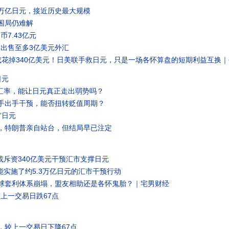
1万亿日元，接近历史最大规模
困局仍难解
币7.43亿元
出售至多3亿美元外汇
或花掉340亿美元！日美联手救日元，只是一场各怀算盘的短期利益互换
日元
汇率，能让日元真正走出弱势吗？
联手出手干预，能否扭转贬值周期？
”日元
元，特朗普亲自站台，但结局早已注定
斥资340亿美元干预汇市支撑日元
实施了约5.3万亿日元的汇市干预行动
全球套利体系崩塌，盟友相助还是各怀鬼胎？｜宅男财经
较上一交易日跌67点
3，较上一交易日下降67点