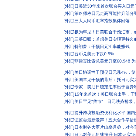
[
外汇
]
日美近30年来首次联合买入日元
[
外汇
]
策略师称日元走高可能推升部分
[
外汇
]
三大人民币汇率指数集体回落
[
外汇
]
极为罕见！日美联合干预汇市，
[
外汇
]
三菱日联：若想美日实现更持久
[
外汇
]
特朗普：干预日元汇率能赚钱
[
外汇
]
台币兑美元下跌0.5%
[
外汇
]
菲律宾比索兑美元升至60.948 
[
外汇
]
美日协调性干预促日元涨4%，
[
外汇
]
美国罕见干预的背后：托日元实
[
外汇
]
专家：美助日稳定汇率出于自身
[
外汇
]
15年来首次！美日联合出手，干
[
外汇
]
美日罕见“救市”！日元跌势暂缓
[
外汇
]
提升跨境投融资便利化水平 国
[
外汇
]
证监会最新发声！五大合作举措
[
外汇
]
日本财务大臣片山皋月称，对今
[
外汇
]
日元对美元短线拉升 日本证实1