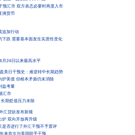
干预汇市 双方表态必要时再度入市
亚洲货币
或追加行动
的下跌 需要基本面发生实质性变化
为6月24日以来最高水平
复盘美日干预史：难逆转中长期趋势
为护美债 但根本矛盾仍未消除
利益考量
预汇市
，长期贬值压力未除
内外汇贷款发布新规
出炉 双向开放再升级
天是否进行了外汇干预不予置评
5年来首次与美国联手干预