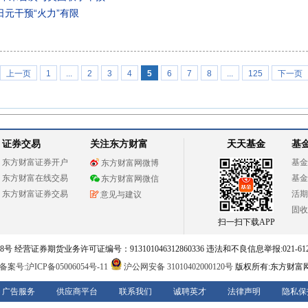
元干预“火力”有限
上一页
1
...
2
3
4
5
6
7
8
...
125
下一页
证券交易
关注东方财富
天天基金
基
东方财富证券开户
基金
东方财富网微博
东方财富在线交易
基金
东方财富网微信
东方财富证券交易
活期
意见与建议
固收
扫一扫下载APP
 经营证券期货业务许可证编号：913101046312860336 违法和不良信息举报:021-612
案号:沪ICP备05006054号-11
沪公网安备 31010402000120号
版权所有:东方财富
广告服务
供应商平台
联系我们
诚聘英才
法律声明
隐私保