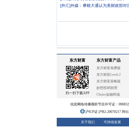
[
外汇
]
外媒：摩根大通认为美财政部对日
东方财富
东方财富产品
东方财富免费版
东方财富Level-2
东方财富策略版
妙想投研助理
扫一扫下载APP
Choice金融终端
信息网络传播视听节目许可证：0908328号
沪ICP证:沪B2-20070217
网站备
关于我们
可持续发展