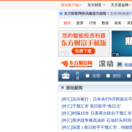
移动客户端
东方财富
天天基金网
东方财富网快讯频道升级啦！
支持3秒刷新
财经
股票
行情
数据
港美
美
视
全部
财经
滚动新闻
[
外汇
]
法兴银行：日本央行9月料按兵不
[
外汇
]
干预汇市 美日联手“救日元”
[
外汇
]
时隔15年 日美再次联合干预汇市
[
外汇
]
美伊战争推高油价 石油巨头利润
[
外汇
]
深度 | 美日联手干预汇市，特