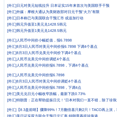
[
外汇
]
日元对美元短线拉升 日本证实15年来首次与美国联手干预
[
外汇
]
外媒：摩根大通认为美财政部对日元干预“火力”有限
[
外汇
]
日本称已与美国联合干预汇市 或追加行动
[
外汇
]
韩元升值至1美元兑1428.5韩元
[
外汇
]
韩元升值至1美元兑1428.5韩元
[
外汇
]
人民币中间价小幅贬值，报6.7898
[
外汇
]
8月3日人民币对美元中间价报6.7898 下调4个基点
[
外汇
]
8月3日人民币兑美元中间价下调4个基点
[
外汇
]
人民币兑美元中间价调贬4个基点
[
外汇
]
人民币兑美元中间价报6.7898，下调4个基点
[
外汇
]
人民币兑美元中间价报6.7898
[
外汇
]
8月3日人民币对美元中间价调贬4个基点
[
外汇
]
人民币兑美元中间价报6.7898，下调4点
[
外汇
]
美元兑日元小幅收窄跌幅，最新下跌0.73%
[
外汇
]
特朗普：正在帮助提振日元！“日本对我们一直不错，除了珍珠
[
外汇
]
【8.3盘前哨】骤降99%！7月翻倍基只剩2只！TACO再上演
[
外汇
]
美日证实双方联合干预日元汇率 特朗普再提珍珠港