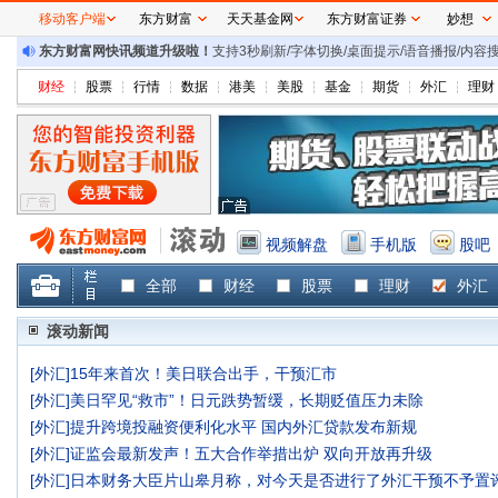
移动客户端
东方财富
天天基金网
东方财富证券
妙想
东方财富网快讯频道升级啦！
支持3秒刷新/字体切换/桌面提示/语音播报/内
财经
股票
行情
数据
港美
美股
基金
期货
外汇
理财
视频解盘
手机版
股吧
全部
财经
股票
理财
外汇
滚动新闻
[
外汇
]
15年来首次！美日联合出手，干预汇市
[
外汇
]
美日罕见“救市”！日元跌势暂缓，长期贬值压力未除
[
外汇
]
提升跨境投融资便利化水平 国内外汇贷款发布新规
[
外汇
]
证监会最新发声！五大合作举措出炉 双向开放再升级
[
外汇
]
日本财务大臣片山皋月称，对今天是否进行了外汇干预不予置