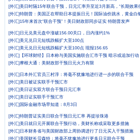
[
外汇
]
美日时隔15年联合干预，日元汇率升至近3月新高，“长期效果
[
外汇
]
特朗普：美国正在帮助日本提振日元！国际油价跳水，黄金白
[
外汇
]
15年来首次“联合干预”！美日财政部同步证实 特朗普发声
[
外汇
]
日元兑美元盘中涨破156.00关口，日内涨约1%
[
外汇
]
美元兑日元短线跌幅扩大至100点
[
外汇
]
美元兑日元短线跌幅扩大至100点 现报156.65
[
外汇
]
【环球财经】日本称与美国实施联合汇市干预 暗示或追加行动
[
外汇
]
摩根大通：美财政部干预日元火力有限
[
外汇
]
日本外汇官员三村淳：将毫不犹豫地进行进一步的联合干预
[
外汇
]
美日被证实联手干预汇市
[
外汇
]
美日证实双方联合干预日元汇率
[
外汇
]
美日证实联手干预汇市
[
外汇
]
国际金融市场早知道：8月3日
[
外汇
]
特朗普证实美日联合干预日元汇率 再提珍珠港
[
外汇
]
美日就日元开展联合干预行动，美财长称或采取更多措施
[
外汇
]
日本财务省与美国财政部上周协调进行了日元买入干预措施
[
外汇
]
美国财长贝森特：将毫不犹豫地进行更多日元联合干预