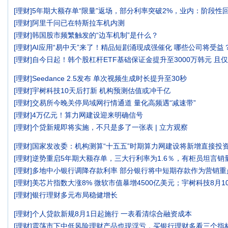
[
理财
]
5年期大额存单“限量”返场，部分利率突破2%，业内：阶段性
[
理财
]
阿里千问已在特斯拉车机内测
[
理财
]
韩国股市频繁触发的“边车机制”是什么？
[
理财
]
AI应用“易中天”来了！精品短剧涌现成强催化 哪些公司将受益
[
理财
]
自今日起！韩个股杠杆ETF基础保证金提升至3000万韩元 且
[
理财
]
Seedance 2.5发布 单次视频生成时长提升至30秒
[
理财
]
宇树科技10天后打新 机构预测估值或冲千亿
[
理财
]
交易所今晚关停局域网行情通道 量化高频遇“减速带”
[
理财
]
4万亿元！算力网建设迎来明确信号
[
理财
]
个贷新规即将实施，不只是多了一张表 | 立方观察
[
理财
]
国家发改委：机构测算“十五五”时期算力网建设将新增直接投资
[
理财
]
逆势重启5年期大额存单，三大行利率为1.6％，有柜员坦言销
[
理财
]
多地中小银行调降存款利率 部分银行将中短期存款作为营销重
[
理财
]
美芯片指数大涨8% 微软市值暴增4500亿美元；宇树科技8月
[
理财
]
银行理财多元布局稳健增长
[
理财
]
个人贷款新规8月1日起施行 一表看清综合融资成本
[
理财
]
震荡市下中低风险理财产品也现浮亏，买银行理财多看三个指标