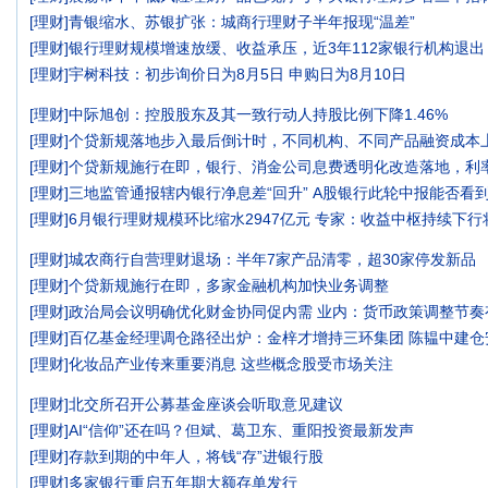
[
理财
]
青银缩水、苏银扩张：城商行理财子半年报现“温差”
[
理财
]
银行理财规模增速放缓、收益承压，近3年112家银行机构退出
[
理财
]
宇树科技：初步询价日为8月5日 申购日为8月10日
[
理财
]
中际旭创：控股股东及其一致行动人持股比例下降1.46%
[
理财
]
个贷新规落地步入最后倒计时，不同机构、不同产品融资成本
[
理财
]
个贷新规施行在即，银行、消金公司息费透明化改造落地，利率
[
理财
]
三地监管通报辖内银行净息差“回升” A股银行此轮中报能否看
[
理财
]
6月银行理财规模环比缩水2947亿元 专家：收益中枢持续下
[
理财
]
城农商行自营理财退场：半年7家产品清零，超30家停发新品
[
理财
]
个贷新规施行在即，多家金融机构加快业务调整
[
理财
]
政治局会议明确优化财金协同促内需 业内：货币政策调整节奏
[
理财
]
百亿基金经理调仓路径出炉：金梓才增持三环集团 陈韫中建仓
[
理财
]
化妆品产业传来重要消息 这些概念股受市场关注
[
理财
]
北交所召开公募基金座谈会听取意见建议
[
理财
]
AI“信仰”还在吗？但斌、葛卫东、重阳投资最新发声
[
理财
]
存款到期的中年人，将钱“存”进银行股
[
理财
]
多家银行重启五年期大额存单发行