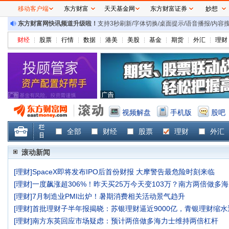
移动客户端
东方财富
天天基金网
东方财富证券
妙想
东方财富网快讯频道升级啦！
支持3秒刷新/字体切换/桌面提示/语音播报/内
财经
股票
行情
数据
港美
美股
基金
期货
外汇
理财
视频解盘
手机版
股吧
全部
财经
股票
理财
外汇
滚动新闻
[
理财
]
SpaceX即将发布IPO后首份财报 大摩警告最危险时刻来临
[
理财
]
一度飙涨超306%！昨天买25万今天变103万？南方两倍做多
[
理财
]
7月制造业PMI出炉！暑期消费相关活动景气趋升
[
理财
]
首批理财子半年报揭晓：苏银理财逼近9000亿，青银理财缩水
[
理财
]
南方东英回应市场疑虑：预计两倍做多海力士维持两倍杠杆