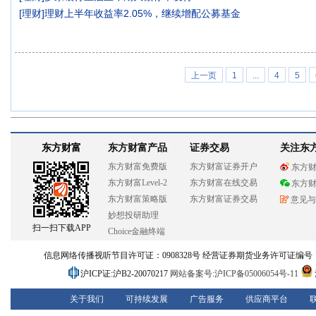
[
理财
]
理财上半年收益率2.05%，继续增配公募基金
上一页
1
...
4
5
东方财富
东方财富产品
证券交易
关注东
东方财富免费版
东方财富证券开户
东方
东方财富Level-2
东方财富在线交易
东方
东方财富策略版
东方财富证券交易
意见与
妙想投研助理
扫一扫下载APP
Choice金融终端
信息网络传播视听节目许可证：0908328号 经营证券期货业务许可证编号：913101
沪ICP证:沪B2-20070217
网站备案号:沪ICP备05006054号-11
关于我们
可持续发展
广告服务
供应商平台